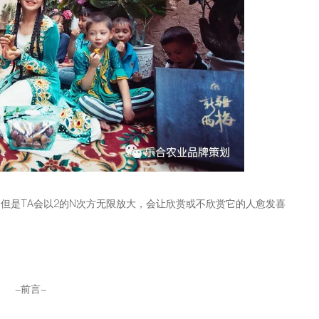
但是TA会以2的N次方无限放大，会让欣赏或不欣赏它的人愈发喜
-前言-