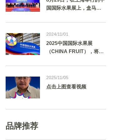
国国际水果展上，盒马与
22家国内水果企业成立
「水果联盟」，携手打通
水果领域的“产-供-销”链
2024/11/01
路，按需培育新品种，助
2025中国国际水果展
力国产水果进一步崛起，
（CHINA FRUIT），将于
并结合自己的产品研发能
2025年8月27-29日在上海
力帮助水果基地将原料“吃
新国际博览中心举行。
干用尽”。
2025/11/05
点击上图查看视频
品牌推荐