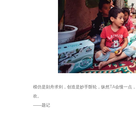
模仿是刻舟求剑，创造是妙手斲轮，纵然TA会慢一点，
欢。
——题记