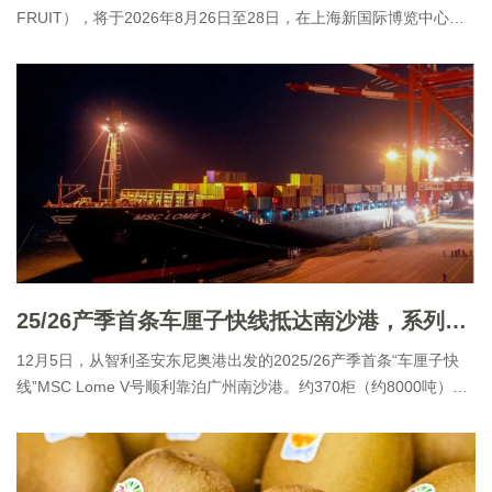
FRUIT），将于2026年8月26日至28日，在上海新国际博览中心隆
重举行。新一届展位预定现已启动，我们亦升级参展权益体系，与
您共同拓启年度商机。
25/26产季首条车厘子快线抵达南沙港，系列视频详解车厘子保鲜要领
12月5日，从智利圣安东尼奥港出发的2025/26产季首条“车厘子快
线”MSC Lome V号顺利靠泊广州南沙港。约370柜（约8000吨）新
鲜车厘子经全程冷链从智利运抵广州，经海关查验后通过冷链车运
往各地批发市场及冷库。 智利水果出口商协会会长（Ivan
Marambio）指出：“今年直航中国的车厘子快线已增加至32条，数