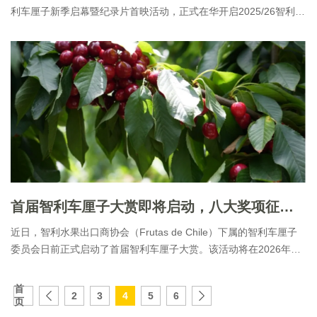
利车厘子新季启幕暨纪录片首映活动，正式在华开启2025/26智利车
厘子产季。这部纪录片由中央电视台制作，聚焦智利车厘子产业优
势、品质及与中国伙伴的长期合作。
首届智利车厘子大赏即将启动，八大奖项征集顶尖零售伙伴！
近日，智利水果出口商协会（Frutas de Chile）下属的智利车厘子
委员会日前正式启动了首届智利车厘子大赏。该活动将在2026年初
举办，旨在表彰2025/26智利车厘子产季为推广协会成员车厘子作出
杰出贡献的零售伙伴，共同见证品质与创新的力量。
首
2
3
4
5
6
页