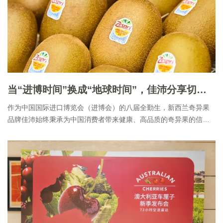
量是去年的一倍。得益于高效的物流系统以及冷链和气调保鲜技
术，智利车厘子仅需23天即可跨越2万公里，以出众的品质和新鲜状
态到达中国市场。”
当“进博时间”换成“地球时间”，佳沛分享切实可行的可持续解决方案
​作为中国国际进口博览会（进博会）的八届全勤生，新西兰奇异果
品牌佳沛始终秉承为中国消费者带来健康、高品质的奇异果的信
念，深耕中国市场。而今年在进博会期间，新西兰佳沛新任的可持
续发展事务执行官卡罗琳·莫特兰德女士，分享了佳沛在构建低碳供
应链道路上的历程，以及佳沛对可持续未来的愿景，让中国市场也
看到了国际水果品牌是如何将可持续解决方案落实到切实可行的。