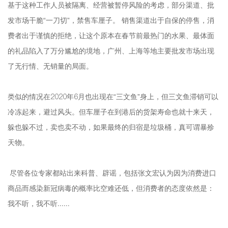
基于这种工作人员被隔离、经营被暂停风险的考虑，部分渠道、批
发市场干脆“一刀切”，禁售车厘子。 销售渠道出于自保的停售，消
费者出于谨慎的拒绝，让这个原本在春节前最热门的水果、最体面
的礼品陷入了万分尴尬的境地，广州、上海等地主要批发市场出现
了无行情、无销量的局面。
类似的情况在2020年6月也出现在“三文鱼”身上，但三文鱼滞销可以
冷冻起来，避过风头。但车厘子在到港后的货架寿命也就十来天，
躲也躲不过，卖也卖不动，如果最终的归宿是垃圾桶，真可谓暴殄
天物。
尽管各位专家都站出来科普、辟谣，包括张文宏认为因为消费进口
商品而感染新冠病毒的概率比空难还低，但消费者的态度依然是：
我不听，我不听......